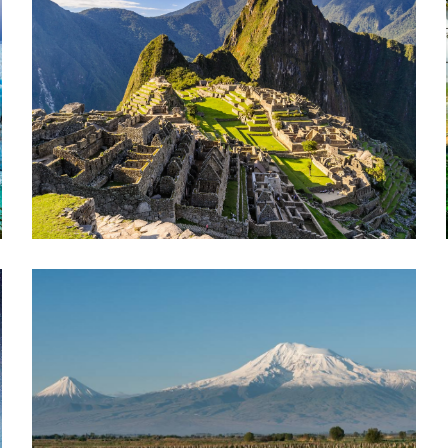
MACHU PICCHU
Explora la majestuosa ciudadela inca,
maravíllate con sus estructuras antiguas
y vistas panorámicas. Disfruta de
caminatas por el Camino Inca, aprende
sobre la rica historia de los incas y
captura la belleza de las montañas