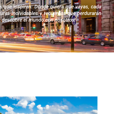
es que inspiran: Donde quiera que vayas, cada
turas
inolvidables y recuerdos que perdurarán
y descubre el mundo con nosotros!