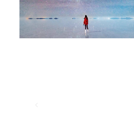
impresionantes paisajes patagónicos y
aventuras inolvidables!
SALAR DE UYUNI
Embárcate en una experiencia única en el
mayor desierto de sal del mundo.
Maravíllate con el paisaje surrealista de
sal blanca que se extiende hasta donde
alcanza la vista. Visita islas de cactus
gigantes, contempla los reflejos
perfectos en los espejos de agua
estacionales y captura fotografías
impresionantes en este lugar único. ¡El
Salar de Uyuni te espera con su magia
natural y vistas espectaculares!