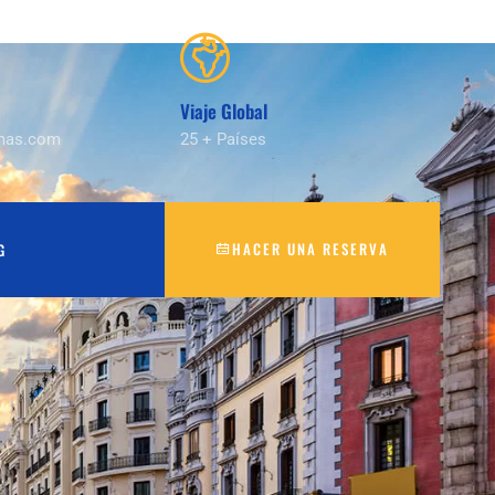
Viaje Global
mas.com
25 + Países
HACER UNA RESERVA
G