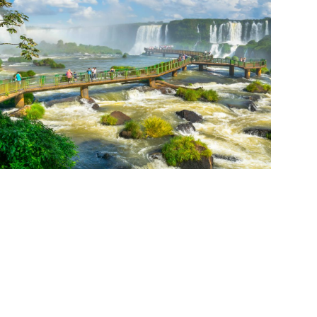
PUERTO IGUAZU
Maravíllate con las imponentes Cataratas
del Iguazú en el Parque Nacional Iguazú,
recorre los senderos y pasarelas que te
acercan a la Garganta del Diablo y
disfruta de la exuberante selva misionera.
Explora la triple frontera y relájate en los
acogedores alojamientos locales. ¡Puerto