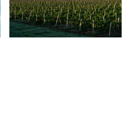
circundantes. ¡Machu Picchu te espera
con su misticismo y asombro histórico!
RUTA DEL VINO
Sumérgete en la cultura vitivinícola
explorando bodegas icónicas en
Mendoza y Salta. Degusta exquisitos
vinos Malbec y Torrontés, maridados con
la gastronomía local. Disfruta de paisajes
de montaña y valles pintorescos
mientras te empapas de la historia y
tradición vinícola argentina. ¡La Ruta del
Vino te espera con experiencias
sensoriales y paisajes memorables!