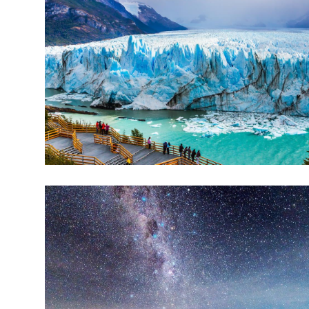
CALAFATE Y BARILOCHE
En Calafate, maravíllate con el
majestuoso glaciar Perito Moreno y
explora el Parque Nacional Los Glaciares.
En Bariloche, disfruta de la belleza del
lago Nahuel Huapi, practica deportes de
invierno y deléitate con su famosa
gastronomía y chocolates. ¡Calafate y
Bariloche te esperan con sus