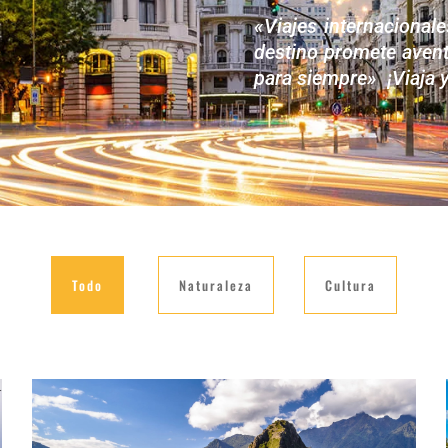
«Viajes internacional
destino promete
aven
para siempre» ¡Viaja 
Todo
Naturaleza
Cultura