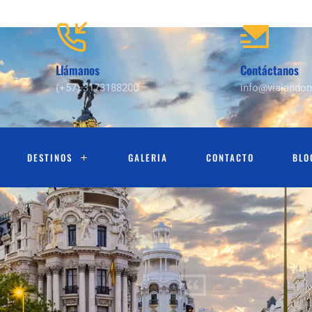
Llámanos
Contáctanos
(+57) 3173188200
info@viajando
DESTINOS
GALERIA
CONTACTO
BLO